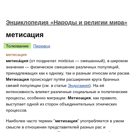
Энциклопедия «Народы и религии мира»
метисация
Толкование
Перевод
метисация
метиса́ция
(от позднелат. mixticius — смешанный), в широком
значении — физическое смешение различных популяций,
принадлежащих как к одному, так и разным этносам или расам.
Метисация
происходит путём расширения круга брачных
связей популяции (см. в статье
Эндогамия
). На её
интенсивность влияют различные социальные и политические
процессы, особенно миграции.
Метисация
, как правило,
выступает одной из сторон объединительных этнических
процессов.
Наиболее часто термин "
метисация
" употребляется в узком
смысле в отношении представителей разных рас и