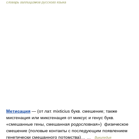
словарь галлицизмов русского языка
Метисация
— (от лат. mixticius букв. смешение; также
мисгенация или миксгенация от миксус и генус букв.
«смешанные гены, смешанная родословная») физическое
смешение (половые контакты с последующим появлением
генетически смешанного потомства)… …
Википедия