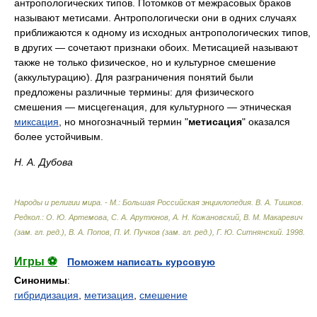
антропологических типов. Потомков от межрасовых браков
называют метисами. Антропологически они в одних случаях
приближаются к одному из исходных антропологических типов,
в других — сочетают признаки обоих. Метисацией называют
также не только физическое, но и культурное смешение
(аккультурацию). Для разграничения понятий были
предложены различные термины: для физического
смешения — мисцегенация, для культурного — этническая
миксация
, но многозначный термин "
метисация
" оказался
более устойчивым.
Н. А. Дубова
Народы и религии мира. - М.: Большая Российская энциклопедия
.
В. А. Тишков.
Редкол.: О. Ю. Артемова, С. А. Арутюнов, А. Н. Кожановский, В. М. Макаревич
(зам. гл. ред.), В. А. Попов, П. И. Пучков (зам. гл. ред.), Г. Ю. Ситнянский
.
1998
.
Игры ⚽
Поможем написать курсовую
Синонимы
:
гибридизация
,
метизация
,
смешение