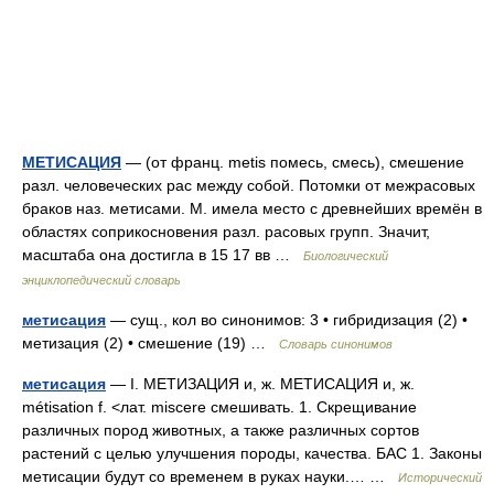
МЕТИСАЦИЯ
— (от франц. metis помесь, смесь), смешение
разл. человеческих рас между собой. Потомки от межрасовых
браков наз. метисами. М. имела место с древнейших времён в
областях соприкосновения разл. расовых групп. Значит,
масштаба она достигла в 15 17 вв …
Биологический
энциклопедический словарь
метисация
— сущ., кол во синонимов: 3 • гибридизация (2) •
метизация (2) • смешение (19) …
Словарь синонимов
метисация
— I. МЕТИЗАЦИЯ и, ж. МЕТИСАЦИЯ и, ж.
métisation f. <лат. miscere смешивать. 1. Скрещивание
различных пород животных, а также различных сортов
растений с целью улучшения породы, качества. БАС 1. Законы
метисации будут со временем в руках науки.… …
Исторический