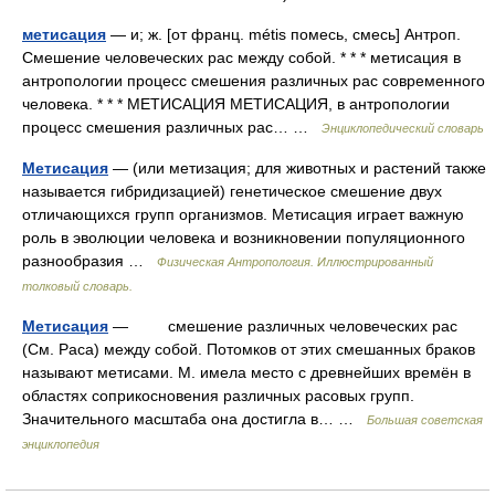
метисация
— и; ж. [от франц. métis помесь, смесь] Антроп.
Смешение человеческих рас между собой. * * * метисация в
антропологии процесс смешения различных рас современного
человека. * * * МЕТИСАЦИЯ МЕТИСАЦИЯ, в антропологии
процесс смешения различных рас… …
Энциклопедический словарь
Метисация
— (или метизация; для животных и растений также
называется гибридизацией) генетическое смешение двух
отличающихся групп организмов. Метисация играет важную
роль в эволюции человека и возникновении популяционного
разнообразия …
Физическая Антропология. Иллюстрированный
толковый словарь.
Метисация
— смешение различных человеческих рас
(См. Раса) между собой. Потомков от этих смешанных браков
называют метисами. М. имела место с древнейших времён в
областях соприкосновения различных расовых групп.
Значительного масштаба она достигла в… …
Большая советская
энциклопедия